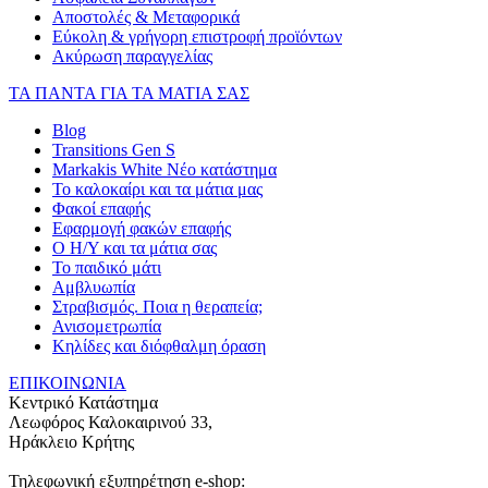
Αποστολές & Μεταφορικά
Εύκολη & γρήγορη επιστροφή προϊόντων
Ακύρωση παραγγελίας
ΤΑ ΠΑΝΤΑ ΓΙΑ ΤΑ ΜΑΤΙΑ ΣΑΣ
Blog
Transitions Gen S
Markakis White Νέο κατάστημα
Το καλοκαίρι και τα μάτια μας
Φακοί επαφής
Εφαρμογή φακών επαφής
Ο Η/Υ και τα μάτια σας
Το παιδικό μάτι
Αμβλυωπία
Στραβισμός. Ποια η θεραπεία;
Ανισομετρωπία
Κηλίδες και διόφθαλμη όραση
ΕΠΙΚΟΙΝΩΝΙΑ
Κεντρικό Κατάστημα
Λεωφόρος Καλοκαιρινού 33,
Ηράκλειο Κρήτης
Τηλεφωνική εξυπηρέτηση e-shop: