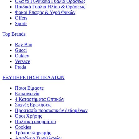
Όλα τα Γυναικεία Γυαλιά Οράσεως
Παιδικά Γυαλιά Ηλίου & Οράσεως
Φακοί Επαφής & Υγρά Φακών
Offers
Sports
Top Brands
Ray Ban
Gucci
Oakley
Versace
Prada
ΕΞΥΠΗΡΕΤΗΣΗ ΠΕΛΑΤΩΝ
Ποιοι Είμαστε
Επικοινωνία
4 Καταστήματα Οπτικών
Συχνές Ερωτήσεις
Προστασία προσωπικών δεδομένων
Όροι Χρήσης
Πολιτική απορρήτου
Cookies
Τρόποι πληρωμής
Ασφάλεια Συναλλαγών