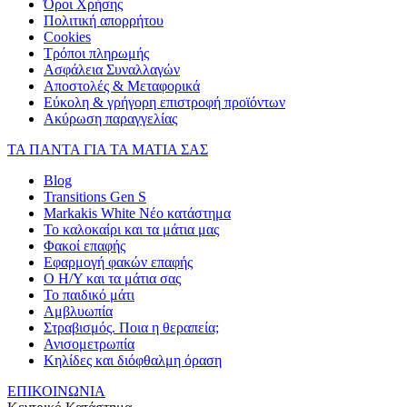
Όροι Χρήσης
Πολιτική απορρήτου
Cookies
Τρόποι πληρωμής
Ασφάλεια Συναλλαγών
Αποστολές & Μεταφορικά
Εύκολη & γρήγορη επιστροφή προϊόντων
Ακύρωση παραγγελίας
ΤΑ ΠΑΝΤΑ ΓΙΑ ΤΑ ΜΑΤΙΑ ΣΑΣ
Blog
Transitions Gen S
Markakis White Νέο κατάστημα
Το καλοκαίρι και τα μάτια μας
Φακοί επαφής
Εφαρμογή φακών επαφής
Ο Η/Υ και τα μάτια σας
Το παιδικό μάτι
Αμβλυωπία
Στραβισμός. Ποια η θεραπεία;
Ανισομετρωπία
Κηλίδες και διόφθαλμη όραση
ΕΠΙΚΟΙΝΩΝΙΑ