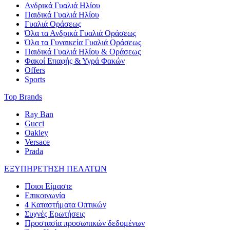
Ανδρικά Γυαλιά Ηλίου
Παιδικά Γυαλιά Ηλίου
Γυαλιά Οράσεως
Όλα τα Ανδρικά Γυαλιά Οράσεως
Όλα τα Γυναικεία Γυαλιά Οράσεως
Παιδικά Γυαλιά Ηλίου & Οράσεως
Φακοί Επαφής & Υγρά Φακών
Offers
Sports
Top Brands
Ray Ban
Gucci
Oakley
Versace
Prada
ΕΞΥΠΗΡΕΤΗΣΗ ΠΕΛΑΤΩΝ
Ποιοι Είμαστε
Επικοινωνία
4 Καταστήματα Οπτικών
Συχνές Ερωτήσεις
Προστασία προσωπικών δεδομένων