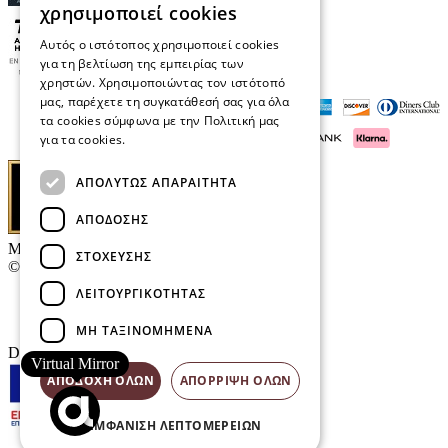
χρησιμοποιεί cookies
Αυτός ο ιστότοπος χρησιμοποιεί cookies
για τη βελτίωση της εμπειρίας των
χρηστών. Χρησιμοποιώντας τον ιστότοπό
μας, παρέχετε τη συγκατάθεσή σας για όλα
τα cookies σύμφωνα με την Πολιτική μας
για τα cookies.
Διαβάστε περισσότερα
ΑΠΟΛΎΤΩΣ ΑΠΑΡΑΊΤΗΤΑ
ΑΠΌΔΟΣΗΣ
Μαρκάκης Οπτικά
ΣΤΌΧΕΥΣΗΣ
© 2026
ΛΕΙΤΟΥΡΓΙΚΌΤΗΤΑΣ
Επικοινωνία
E-Volution Awards
ΜΗ ΤΑΞΙΝΟΜΗΜΈΝΑ
Designed & developed by
NETMECHANICS
Virtual Mirror
ΑΠΟΔΟΧΉ ΌΛΩΝ
ΑΠΌΡΡΙΨΗ ΌΛΩΝ
ΕΜΦΆΝΙΣΗ ΛΕΠΤΟΜΕΡΕΙΏΝ