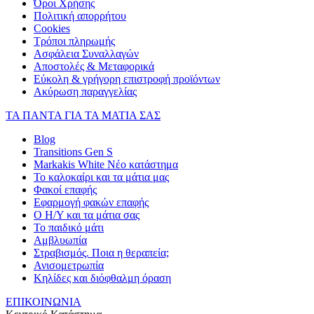
Όροι Χρήσης
Πολιτική απορρήτου
Cookies
Τρόποι πληρωμής
Ασφάλεια Συναλλαγών
Αποστολές & Μεταφορικά
Εύκολη & γρήγορη επιστροφή προϊόντων
Ακύρωση παραγγελίας
ΤΑ ΠΑΝΤΑ ΓΙΑ ΤΑ ΜΑΤΙΑ ΣΑΣ
Blog
Transitions Gen S
Markakis White Νέο κατάστημα
Το καλοκαίρι και τα μάτια μας
Φακοί επαφής
Εφαρμογή φακών επαφής
Ο Η/Υ και τα μάτια σας
Το παιδικό μάτι
Αμβλυωπία
Στραβισμός. Ποια η θεραπεία;
Ανισομετρωπία
Κηλίδες και διόφθαλμη όραση
ΕΠΙΚΟΙΝΩΝΙΑ