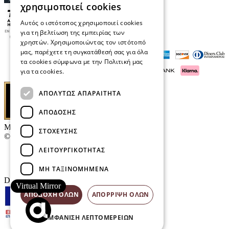
χρησιμοποιεί cookies
Αυτός ο ιστότοπος χρησιμοποιεί cookies
για τη βελτίωση της εμπειρίας των
χρηστών. Χρησιμοποιώντας τον ιστότοπό
μας, παρέχετε τη συγκατάθεσή σας για όλα
τα cookies σύμφωνα με την Πολιτική μας
για τα cookies.
Διαβάστε περισσότερα
ΑΠΟΛΎΤΩΣ ΑΠΑΡΑΊΤΗΤΑ
ΑΠΌΔΟΣΗΣ
Μαρκάκης Οπτικά
ΣΤΌΧΕΥΣΗΣ
© 2026
ΛΕΙΤΟΥΡΓΙΚΌΤΗΤΑΣ
Επικοινωνία
E-Volution Awards
ΜΗ ΤΑΞΙΝΟΜΗΜΈΝΑ
Designed & developed by
NETMECHANICS
Virtual Mirror
ΑΠΟΔΟΧΉ ΌΛΩΝ
ΑΠΌΡΡΙΨΗ ΌΛΩΝ
ΕΜΦΆΝΙΣΗ ΛΕΠΤΟΜΕΡΕΙΏΝ