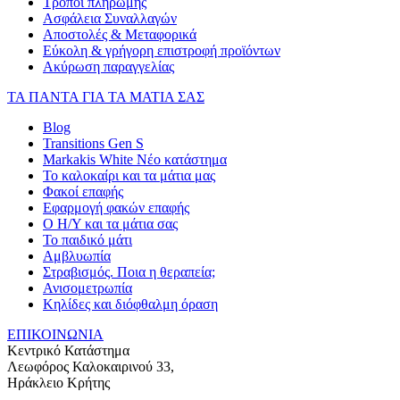
Τρόποι πληρωμής
Ασφάλεια Συναλλαγών
Αποστολές & Μεταφορικά
Εύκολη & γρήγορη επιστροφή προϊόντων
Ακύρωση παραγγελίας
ΤΑ ΠΑΝΤΑ ΓΙΑ ΤΑ ΜΑΤΙΑ ΣΑΣ
Blog
Transitions Gen S
Markakis White Νέο κατάστημα
Το καλοκαίρι και τα μάτια μας
Φακοί επαφής
Εφαρμογή φακών επαφής
Ο Η/Υ και τα μάτια σας
Το παιδικό μάτι
Αμβλυωπία
Στραβισμός. Ποια η θεραπεία;
Ανισομετρωπία
Κηλίδες και διόφθαλμη όραση
ΕΠΙΚΟΙΝΩΝΙΑ
Κεντρικό Κατάστημα
Λεωφόρος Καλοκαιρινού 33,
Ηράκλειο Κρήτης