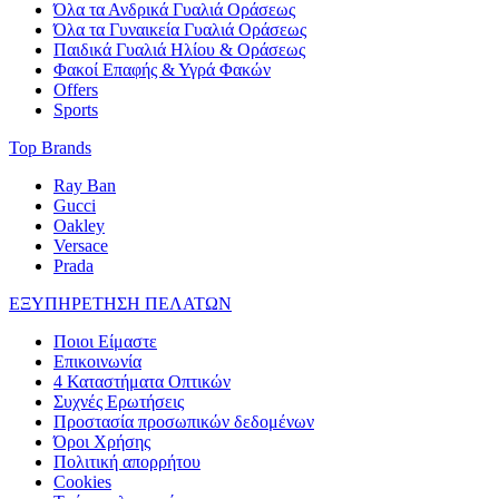
Όλα τα Ανδρικά Γυαλιά Οράσεως
Όλα τα Γυναικεία Γυαλιά Οράσεως
Παιδικά Γυαλιά Ηλίου & Οράσεως
Φακοί Επαφής & Υγρά Φακών
Offers
Sports
Top Brands
Ray Ban
Gucci
Oakley
Versace
Prada
ΕΞΥΠΗΡΕΤΗΣΗ ΠΕΛΑΤΩΝ
Ποιοι Είμαστε
Επικοινωνία
4 Καταστήματα Οπτικών
Συχνές Ερωτήσεις
Προστασία προσωπικών δεδομένων
Όροι Χρήσης
Πολιτική απορρήτου
Cookies