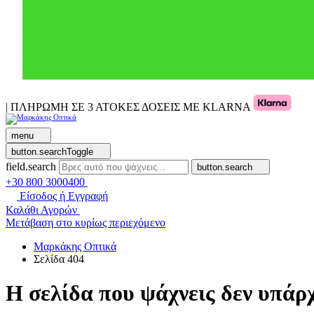
| ΠΛΗΡΩΜΗ ΣΕ 3 ΑΤΟΚΕΣ ΔΟΣΕΙΣ ΜΕ KLARNA
menu
button.searchToggle
field.search
button.search
+30 800 3000400
Είσοδος ή Εγγραφή
Καλάθι Αγορών
Μετάβαση στο κυρίως περιεχόμενο
Μαρκάκης Οπτικά
Σελίδα 404
Η σελίδα που ψάχνεις δεν υπάρχ