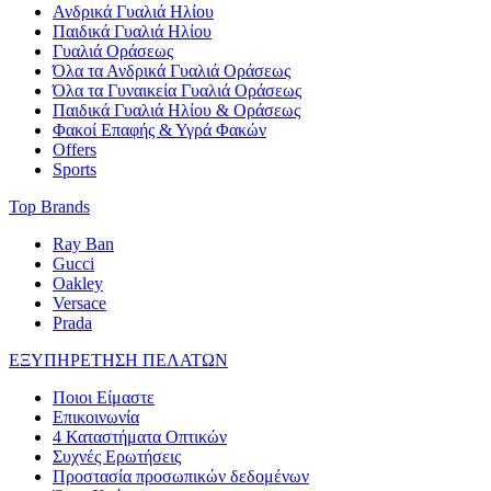
Ανδρικά Γυαλιά Ηλίου
Παιδικά Γυαλιά Ηλίου
Γυαλιά Οράσεως
Όλα τα Ανδρικά Γυαλιά Οράσεως
Όλα τα Γυναικεία Γυαλιά Οράσεως
Παιδικά Γυαλιά Ηλίου & Οράσεως
Φακοί Επαφής & Υγρά Φακών
Offers
Sports
Top Brands
Ray Ban
Gucci
Oakley
Versace
Prada
ΕΞΥΠΗΡΕΤΗΣΗ ΠΕΛΑΤΩΝ
Ποιοι Είμαστε
Επικοινωνία
4 Καταστήματα Οπτικών
Συχνές Ερωτήσεις
Προστασία προσωπικών δεδομένων