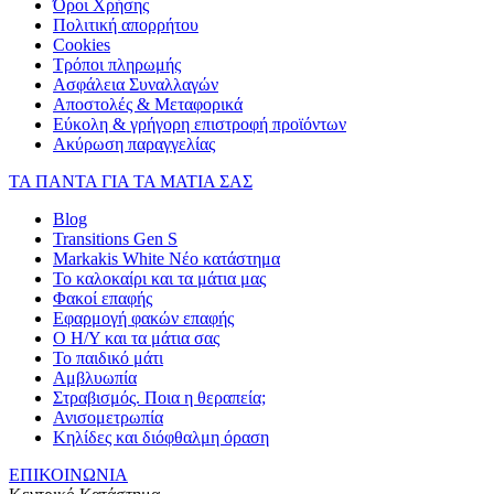
Όροι Χρήσης
Πολιτική απορρήτου
Cookies
Τρόποι πληρωμής
Ασφάλεια Συναλλαγών
Αποστολές & Μεταφορικά
Εύκολη & γρήγορη επιστροφή προϊόντων
Ακύρωση παραγγελίας
ΤΑ ΠΑΝΤΑ ΓΙΑ ΤΑ ΜΑΤΙΑ ΣΑΣ
Blog
Transitions Gen S
Markakis White Νέο κατάστημα
Το καλοκαίρι και τα μάτια μας
Φακοί επαφής
Εφαρμογή φακών επαφής
Ο Η/Υ και τα μάτια σας
Το παιδικό μάτι
Αμβλυωπία
Στραβισμός. Ποια η θεραπεία;
Ανισομετρωπία
Κηλίδες και διόφθαλμη όραση
ΕΠΙΚΟΙΝΩΝΙΑ