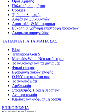
Όροι Χρήσης
Πολιτική απορρήτου
Cookies
Τρόποι πληρωμής
Ασφάλεια Συναλλαγών
Αποστολές & Μεταφορικά
Εύκολη & γρήγορη επιστροφή προϊόντων
Ακύρωση παραγγελίας
ΤΑ ΠΑΝΤΑ ΓΙΑ ΤΑ ΜΑΤΙΑ ΣΑΣ
Blog
Transitions Gen S
Markakis White Νέο κατάστημα
Το καλοκαίρι και τα μάτια μας
Φακοί επαφής
Εφαρμογή φακών επαφής
Ο Η/Υ και τα μάτια σας
Το παιδικό μάτι
Αμβλυωπία
Στραβισμός. Ποια η θεραπεία;
Ανισομετρωπία
Κηλίδες και διόφθαλμη όραση
ΕΠΙΚΟΙΝΩΝΙΑ