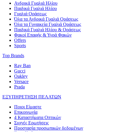
Ανδρικά Γυαλιά Ηλίου
Παιδικά Γυαλιά Ηλίου
Γυαλιά Οράσεως
Όλα τα Ανδρικά Γυαλιά Οράσεως
Όλα τα Γυναικεία Γυαλιά Οράσεως
Παιδικά Γυαλιά Ηλίου & Οράσεως
Φακοί Επαφής & Υγρά Φακών
Offers
Sports
Top Brands
Ray Ban
Gucci
Oakley
Versace
Prada
ΕΞΥΠΗΡΕΤΗΣΗ ΠΕΛΑΤΩΝ
Ποιοι Είμαστε
Επικοινωνία
4 Καταστήματα Οπτικών
Συχνές Ερωτήσεις
Προστασία προσωπικών δεδομένων