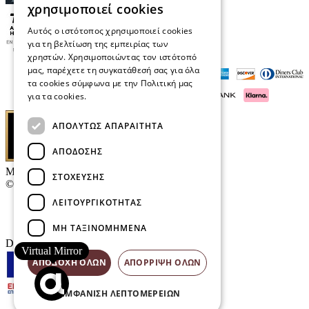
χρησιμοποιεί cookies
Αυτός ο ιστότοπος χρησιμοποιεί cookies
για τη βελτίωση της εμπειρίας των
χρηστών. Χρησιμοποιώντας τον ιστότοπό
μας, παρέχετε τη συγκατάθεσή σας για όλα
τα cookies σύμφωνα με την Πολιτική μας
για τα cookies.
Διαβάστε περισσότερα
ΑΠΟΛΎΤΩΣ ΑΠΑΡΑΊΤΗΤΑ
ΑΠΌΔΟΣΗΣ
Μαρκάκης Οπτικά
ΣΤΌΧΕΥΣΗΣ
© 2026
ΛΕΙΤΟΥΡΓΙΚΌΤΗΤΑΣ
Επικοινωνία
E-Volution Awards
ΜΗ ΤΑΞΙΝΟΜΗΜΈΝΑ
Designed & developed by
NETMECHANICS
Virtual Mirror
ΑΠΟΔΟΧΉ ΌΛΩΝ
ΑΠΌΡΡΙΨΗ ΌΛΩΝ
ΕΜΦΆΝΙΣΗ ΛΕΠΤΟΜΕΡΕΙΏΝ