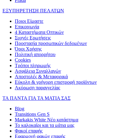
Prada
ΕΞΥΠΗΡΕΤΗΣΗ ΠΕΛΑΤΩΝ
Ποιοι Είμαστε
Επικοινωνία
4 Καταστήματα Οπτικών
Συχνές Ερωτήσεις
Προστασία προσωπικών δεδομένων
Όροι Χρήσης
Πολιτική απορρήτου
Cookies
Τρόποι πληρωμής
Ασφάλεια Συναλλαγών
Αποστολές & Μεταφορικά
Εύκολη & γρήγορη επιστροφή προϊόντων
Ακύρωση παραγγελίας
ΤΑ ΠΑΝΤΑ ΓΙΑ ΤΑ ΜΑΤΙΑ ΣΑΣ
Blog
Transitions Gen S
Markakis White Νέο κατάστημα
Το καλοκαίρι και τα μάτια μας
Φακοί επαφής
Εφαρμογή φακών επαφής