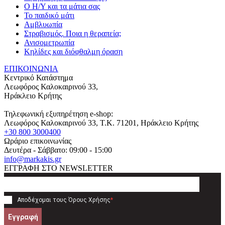
Ο Η/Υ και τα μάτια σας
Το παιδικό μάτι
Αμβλυωπία
Στραβισμός. Ποια η θεραπεία;
Ανισομετρωπία
Κηλίδες και διόφθαλμη όραση
ΕΠΙΚΟΙΝΩΝΙΑ
Κεντρικό Κατάστημα
Λεωφόρος Καλοκαιρινού 33,
Ηράκλειο Κρήτης
Τηλεφωνική εξυπηρέτηση e-shop:
Λεωφόρος Καλοκαιρινού 33
, T.K.
71201
,
Ηράκλειο Κρήτης
+30 800 3000400
Ωράριο επικοινωνίας
Δευτέρα - Σάββατο: 09:00 - 15:00
info@markakis.gr
ΕΓΓΡΑΦΗ ΣΤΟ NEWSLETTER
Αποδέχομαι τους
Όρους Χρήσης
*
Εγγραφή