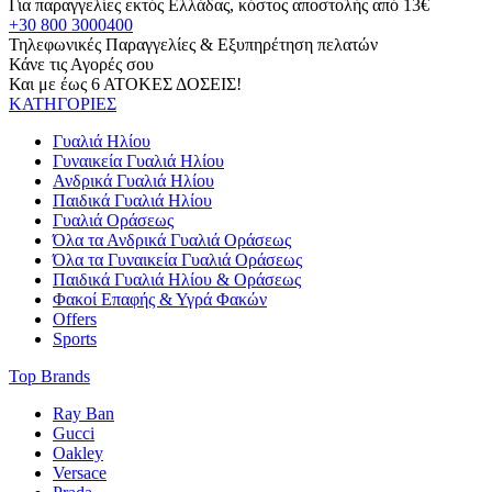
Για παραγγελίες εκτός Ελλάδας, κόστος αποστολής από 13€
+30 800 3000400
Τηλεφωνικές Παραγγελίες & Εξυπηρέτηση πελατών
Κάνε τις Αγορές σου
Και με έως 6 ΑΤΟΚΕΣ ΔΟΣΕΙΣ!
ΚΑΤΗΓΟΡΙΕΣ
Γυαλιά Ηλίου
Γυναικεία Γυαλιά Ηλίου
Ανδρικά Γυαλιά Ηλίου
Παιδικά Γυαλιά Ηλίου
Γυαλιά Οράσεως
Όλα τα Ανδρικά Γυαλιά Οράσεως
Όλα τα Γυναικεία Γυαλιά Οράσεως
Παιδικά Γυαλιά Ηλίου & Οράσεως
Φακοί Επαφής & Υγρά Φακών
Offers
Sports
Top Brands
Ray Ban
Gucci
Oakley
Versace