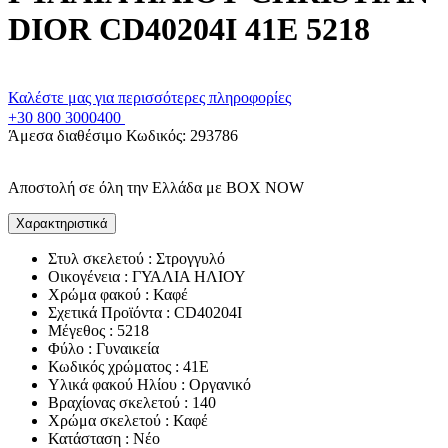
DIOR CD40204I 41E 5218
Καλέστε μας για περισσότερες πληροφορίες
+30 800 3000400
Άμεσα διαθέσιμο
Κωδικός:
293786
Αποστολή σε όλη την Ελλάδα με BOX NOW
Χαρακτηριστικά
Στυλ σκελετού : Στρογγυλό
Οικογένεια : ΓΥΑΛΙΑ ΗΛΙΟΥ
Χρώμα φακού : Καφέ
Σχετικά Προϊόντα : CD40204I
Μέγεθος : 5218
Φύλο : Γυναικεία
Κωδικός χρώματος : 41E
Υλικά φακού Ηλίου : Οργανικό
Βραχίονας σκελετού : 140
Χρώμα σκελετού : Καφέ
Κατάσταση : Νέο