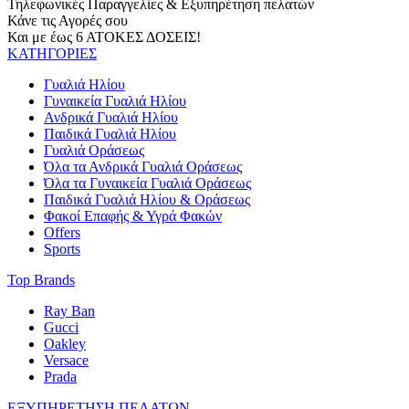
Τηλεφωνικές Παραγγελίες & Εξυπηρέτηση πελατών
Κάνε τις Αγορές σου
Και με έως 6 ΑΤΟΚΕΣ ΔΟΣΕΙΣ!
ΚΑΤΗΓΟΡΙΕΣ
Γυαλιά Ηλίου
Γυναικεία Γυαλιά Ηλίου
Ανδρικά Γυαλιά Ηλίου
Παιδικά Γυαλιά Ηλίου
Γυαλιά Οράσεως
Όλα τα Ανδρικά Γυαλιά Οράσεως
Όλα τα Γυναικεία Γυαλιά Οράσεως
Παιδικά Γυαλιά Ηλίου & Οράσεως
Φακοί Επαφής & Υγρά Φακών
Offers
Sports
Top Brands
Ray Ban
Gucci
Oakley
Versace
Prada
ΕΞΥΠΗΡΕΤΗΣΗ ΠΕΛΑΤΩΝ