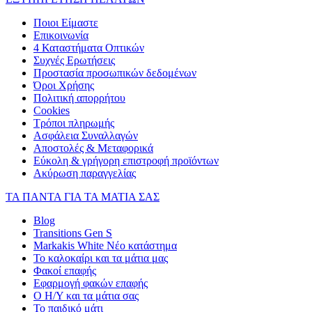
Ποιοι Είμαστε
Επικοινωνία
4 Καταστήματα Οπτικών
Συχνές Ερωτήσεις
Προστασία προσωπικών δεδομένων
Όροι Χρήσης
Πολιτική απορρήτου
Cookies
Τρόποι πληρωμής
Ασφάλεια Συναλλαγών
Αποστολές & Μεταφορικά
Εύκολη & γρήγορη επιστροφή προϊόντων
Ακύρωση παραγγελίας
ΤΑ ΠΑΝΤΑ ΓΙΑ ΤΑ ΜΑΤΙΑ ΣΑΣ
Blog
Transitions Gen S
Markakis White Νέο κατάστημα
Το καλοκαίρι και τα μάτια μας
Φακοί επαφής
Εφαρμογή φακών επαφής
Ο Η/Υ και τα μάτια σας
Το παιδικό μάτι