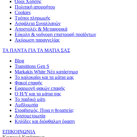
Όροι Χρήσης
Πολιτική απορρήτου
Cookies
Τρόποι πληρωμής
Ασφάλεια Συναλλαγών
Αποστολές & Μεταφορικά
Εύκολη & γρήγορη επιστροφή προϊόντων
Ακύρωση παραγγελίας
ΤΑ ΠΑΝΤΑ ΓΙΑ ΤΑ ΜΑΤΙΑ ΣΑΣ
Blog
Transitions Gen S
Markakis White Νέο κατάστημα
Το καλοκαίρι και τα μάτια μας
Φακοί επαφής
Εφαρμογή φακών επαφής
Ο Η/Υ και τα μάτια σας
Το παιδικό μάτι
Αμβλυωπία
Στραβισμός. Ποια η θεραπεία;
Ανισομετρωπία
Κηλίδες και διόφθαλμη όραση
ΕΠΙΚΟΙΝΩΝΙΑ