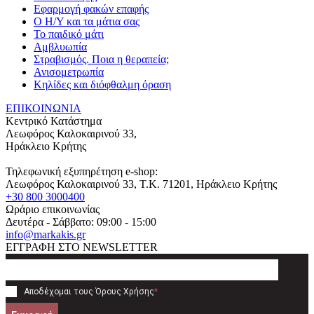
Εφαρμογή φακών επαφής
Ο Η/Υ και τα μάτια σας
Το παιδικό μάτι
Αμβλυωπία
Στραβισμός. Ποια η θεραπεία;
Ανισομετρωπία
Κηλίδες και διόφθαλμη όραση
ΕΠΙΚΟΙΝΩΝΙΑ
Κεντρικό Κατάστημα
Λεωφόρος Καλοκαιρινού 33,
Ηράκλειο Κρήτης
Τηλεφωνική εξυπηρέτηση e-shop:
Λεωφόρος Καλοκαιρινού 33
, T.K.
71201
,
Ηράκλειο Κρήτης
+30 800 3000400
Ωράριο επικοινωνίας
Δευτέρα - Σάββατο: 09:00 - 15:00
info@markakis.gr
ΕΓΓΡΑΦΗ ΣΤΟ NEWSLETTER
Αποδέχομαι τους
Όρους Χρήσης
*