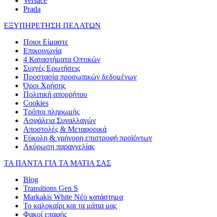
Versace
Prada
ΕΞΥΠΗΡΕΤΗΣΗ ΠΕΛΑΤΩΝ
Ποιοι Είμαστε
Επικοινωνία
4 Καταστήματα Οπτικών
Συχνές Ερωτήσεις
Προστασία προσωπικών δεδομένων
Όροι Χρήσης
Πολιτική απορρήτου
Cookies
Τρόποι πληρωμής
Ασφάλεια Συναλλαγών
Αποστολές & Μεταφορικά
Εύκολη & γρήγορη επιστροφή προϊόντων
Ακύρωση παραγγελίας
ΤΑ ΠΑΝΤΑ ΓΙΑ ΤΑ ΜΑΤΙΑ ΣΑΣ
Blog
Transitions Gen S
Markakis White Νέο κατάστημα
Το καλοκαίρι και τα μάτια μας
Φακοί επαφής