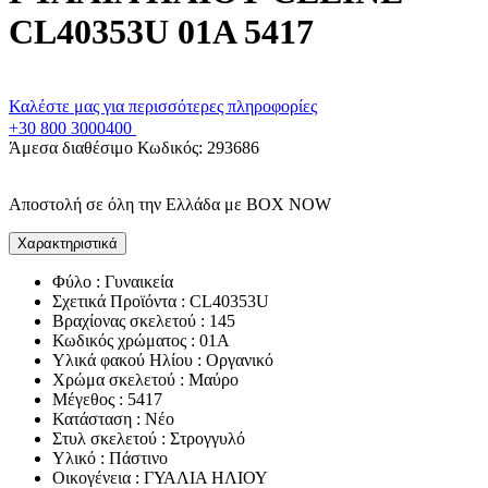
CL40353U 01A 5417
Καλέστε μας για περισσότερες πληροφορίες
+30 800 3000400
Άμεσα διαθέσιμο
Κωδικός:
293686
Αποστολή σε όλη την Ελλάδα με BOX NOW
Χαρακτηριστικά
Φύλο : Γυναικεία
Σχετικά Προϊόντα : CL40353U
Βραχίονας σκελετού : 145
Κωδικός χρώματος : 01A
Υλικά φακού Ηλίου : Οργανικό
Χρώμα σκελετού : Μαύρο
Μέγεθος : 5417
Κατάσταση : Νέο
Στυλ σκελετού : Στρογγυλό
Υλικό : Πάστινο
Οικογένεια : ΓΥΑΛΙΑ ΗΛΙΟΥ