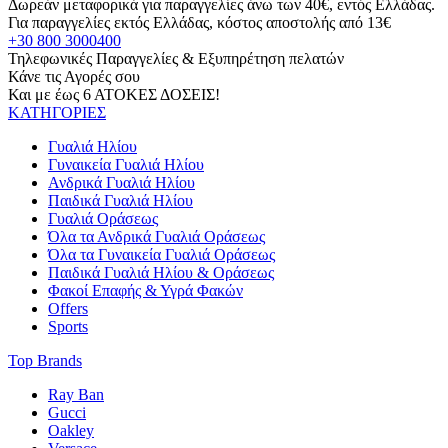
Δωρεάν μεταφορικά για παραγγελίες άνω των 40€, εντός Ελλάδας.
Για παραγγελίες εκτός Ελλάδας, κόστος αποστολής από 13€
+30 800 3000400
Τηλεφωνικές Παραγγελίες & Εξυπηρέτηση πελατών
Κάνε τις Αγορές σου
Και με έως 6 ΑΤΟΚΕΣ ΔΟΣΕΙΣ!
ΚΑΤΗΓΟΡΙΕΣ
Γυαλιά Ηλίου
Γυναικεία Γυαλιά Ηλίου
Ανδρικά Γυαλιά Ηλίου
Παιδικά Γυαλιά Ηλίου
Γυαλιά Οράσεως
Όλα τα Ανδρικά Γυαλιά Οράσεως
Όλα τα Γυναικεία Γυαλιά Οράσεως
Παιδικά Γυαλιά Ηλίου & Οράσεως
Φακοί Επαφής & Υγρά Φακών
Offers
Sports
Top Brands
Ray Ban
Gucci
Oakley