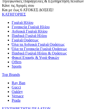
Τηλεφωνικές Παραγγελίες & Εξυπηρέτηση πελατών
Κάνε τις Αγορές σου
Και με έως 6 ΑΤΟΚΕΣ ΔΟΣΕΙΣ!
ΚΑΤΗΓΟΡΙΕΣ
Γυαλιά Ηλίου
Γυναικεία Γυαλιά Ηλίου
Ανδρικά Γυαλιά Ηλίου
Παιδικά Γυαλιά Ηλίου
Γυαλιά Οράσεως
Όλα τα Ανδρικά Γυαλιά Οράσεως
Όλα τα Γυναικεία Γυαλιά Οράσεως
Παιδικά Γυαλιά Ηλίου & Οράσεως
Φακοί Επαφής & Υγρά Φακών
Offers
Sports
Top Brands
Ray Ban
Gucci
Oakley
Versace
Prada
ΕΞΥΠΗΡΕΤΗΣΗ ΠΕΛΑΤΩΝ