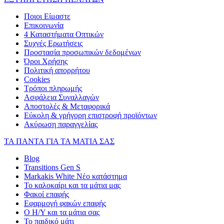
Ποιοι Είμαστε
Επικοινωνία
4 Καταστήματα Οπτικών
Συχνές Ερωτήσεις
Προστασία προσωπικών δεδομένων
Όροι Χρήσης
Πολιτική απορρήτου
Cookies
Τρόποι πληρωμής
Ασφάλεια Συναλλαγών
Αποστολές & Μεταφορικά
Εύκολη & γρήγορη επιστροφή προϊόντων
Ακύρωση παραγγελίας
ΤΑ ΠΑΝΤΑ ΓΙΑ ΤΑ ΜΑΤΙΑ ΣΑΣ
Blog
Transitions Gen S
Markakis White Νέο κατάστημα
Το καλοκαίρι και τα μάτια μας
Φακοί επαφής
Εφαρμογή φακών επαφής
Ο Η/Υ και τα μάτια σας
Το παιδικό μάτι