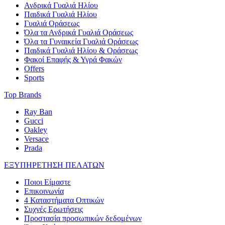
Ανδρικά Γυαλιά Ηλίου
Παιδικά Γυαλιά Ηλίου
Γυαλιά Οράσεως
Όλα τα Ανδρικά Γυαλιά Οράσεως
Όλα τα Γυναικεία Γυαλιά Οράσεως
Παιδικά Γυαλιά Ηλίου & Οράσεως
Φακοί Επαφής & Υγρά Φακών
Offers
Sports
Top Brands
Ray Ban
Gucci
Oakley
Versace
Prada
ΕΞΥΠΗΡΕΤΗΣΗ ΠΕΛΑΤΩΝ
Ποιοι Είμαστε
Επικοινωνία
4 Καταστήματα Οπτικών
Συχνές Ερωτήσεις
Προστασία προσωπικών δεδομένων