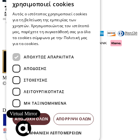
χρησιμοποιεί cookies
Αυτός ο ιστότοπος χρησιμοποιεί cookies
για τη βελτίωση της εμπειρίας των
χρηστών. Χρησιμοποιώντας τον ιστότοπό
μας, παρέχετε τη συγκατάθεσή σας για όλα
τα cookies σύμφωνα με την Πολιτική μας
για τα cookies.
Διαβάστε περισσότερα
ΑΠΟΛΎΤΩΣ ΑΠΑΡΑΊΤΗΤΑ
ΑΠΌΔΟΣΗΣ
Μαρκάκης Οπτικά
ΣΤΌΧΕΥΣΗΣ
© 2026
ΛΕΙΤΟΥΡΓΙΚΌΤΗΤΑΣ
Επικοινωνία
E-Volution Awards
ΜΗ ΤΑΞΙΝΟΜΗΜΈΝΑ
Designed & developed by
NETMECHANICS
Virtual Mirror
ΑΠΟΔΟΧΉ ΌΛΩΝ
ΑΠΌΡΡΙΨΗ ΌΛΩΝ
ΕΜΦΆΝΙΣΗ ΛΕΠΤΟΜΕΡΕΙΏΝ