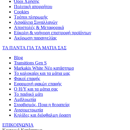
Όροι Χρήσης
Πολιτική απορρήτου
Cookies
Τρόποι πληρωμής
Ασφάλεια Συναλλαγών
Αποστολές & Μεταφορικά
Εύκολη & γρήγορη επιστροφή προϊόντων
Ακύρωση παραγγελίας
ΤΑ ΠΑΝΤΑ ΓΙΑ ΤΑ ΜΑΤΙΑ ΣΑΣ
Blog
Transitions Gen S
Markakis White Νέο κατάστημα
Το καλοκαίρι και τα μάτια μας
Φακοί επαφής
Εφαρμογή φακών επαφής
Ο Η/Υ και τα μάτια σας
Το παιδικό μάτι
Αμβλυωπία
Στραβισμός. Ποια η θεραπεία;
Ανισομετρωπία
Κηλίδες και διόφθαλμη όραση
ΕΠΙΚΟΙΝΩΝΙΑ