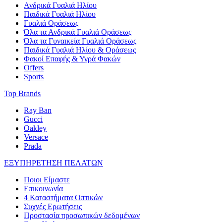
Ανδρικά Γυαλιά Ηλίου
Παιδικά Γυαλιά Ηλίου
Γυαλιά Οράσεως
Όλα τα Ανδρικά Γυαλιά Οράσεως
Όλα τα Γυναικεία Γυαλιά Οράσεως
Παιδικά Γυαλιά Ηλίου & Οράσεως
Φακοί Επαφής & Υγρά Φακών
Offers
Sports
Top Brands
Ray Ban
Gucci
Oakley
Versace
Prada
ΕΞΥΠΗΡΕΤΗΣΗ ΠΕΛΑΤΩΝ
Ποιοι Είμαστε
Επικοινωνία
4 Καταστήματα Οπτικών
Συχνές Ερωτήσεις
Προστασία προσωπικών δεδομένων