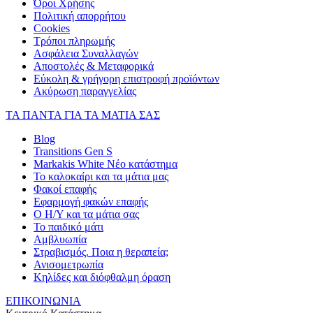
Όροι Χρήσης
Πολιτική απορρήτου
Cookies
Τρόποι πληρωμής
Ασφάλεια Συναλλαγών
Αποστολές & Μεταφορικά
Εύκολη & γρήγορη επιστροφή προϊόντων
Ακύρωση παραγγελίας
ΤΑ ΠΑΝΤΑ ΓΙΑ ΤΑ ΜΑΤΙΑ ΣΑΣ
Blog
Transitions Gen S
Markakis White Νέο κατάστημα
Το καλοκαίρι και τα μάτια μας
Φακοί επαφής
Εφαρμογή φακών επαφής
Ο Η/Υ και τα μάτια σας
Το παιδικό μάτι
Αμβλυωπία
Στραβισμός. Ποια η θεραπεία;
Ανισομετρωπία
Κηλίδες και διόφθαλμη όραση
ΕΠΙΚΟΙΝΩΝΙΑ