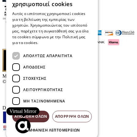
χρησιμοποιεί cookies
Αυτός ο ιστότοπος χρησιμοποιεί cookies
για τη βελτίωση της εμπειρίας των
χρηστών. Χρησιμοποιώντας τον ιστότοπό
μας, παρέχετε τη συγκατάθεσή σας για όλα
τα cookies σύμφωνα με την Πολιτική μας
για τα cookies.
Διαβάστε περισσότερα
ΑΠΟΛΎΤΩΣ ΑΠΑΡΑΊΤΗΤΑ
ΑΠΌΔΟΣΗΣ
Μαρκάκης Οπτικά
ΣΤΌΧΕΥΣΗΣ
© 2026
ΛΕΙΤΟΥΡΓΙΚΌΤΗΤΑΣ
Επικοινωνία
E-Volution Awards
ΜΗ ΤΑΞΙΝΟΜΗΜΈΝΑ
Designed & developed by
NETMECHANICS
Virtual Mirror
ΑΠΟΔΟΧΉ ΌΛΩΝ
ΑΠΌΡΡΙΨΗ ΌΛΩΝ
ΕΜΦΆΝΙΣΗ ΛΕΠΤΟΜΕΡΕΙΏΝ