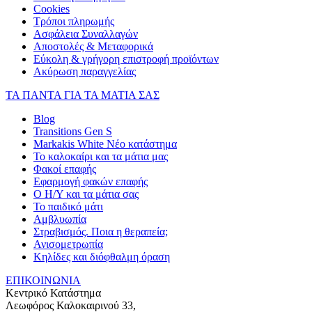
Cookies
Τρόποι πληρωμής
Ασφάλεια Συναλλαγών
Αποστολές & Μεταφορικά
Εύκολη & γρήγορη επιστροφή προϊόντων
Ακύρωση παραγγελίας
ΤΑ ΠΑΝΤΑ ΓΙΑ ΤΑ ΜΑΤΙΑ ΣΑΣ
Blog
Transitions Gen S
Markakis White Νέο κατάστημα
Το καλοκαίρι και τα μάτια μας
Φακοί επαφής
Εφαρμογή φακών επαφής
Ο Η/Υ και τα μάτια σας
Το παιδικό μάτι
Αμβλυωπία
Στραβισμός. Ποια η θεραπεία;
Ανισομετρωπία
Κηλίδες και διόφθαλμη όραση
ΕΠΙΚΟΙΝΩΝΙΑ
Κεντρικό Κατάστημα
Λεωφόρος Καλοκαιρινού 33,