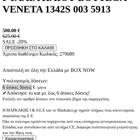
VENETA 1342S 003 5913
500.00
€
625.00 €
SALE -20%
ΠΡΟΣΘΗΚΗ ΣΤΟ ΚΑΛΑΘΙ
Άμεσα διαθέσιμο
Κωδικός:
279689
Αποστολή σε όλη την Ελλάδα με BOX NOW
Υπολογισμός δόσεων:
€
/μήνα
✔Απόκτησε το και με έως 6 άτοκες δόσεις!
Επέλεξε τον αριθμό δόσεων στο τελευταίο βήμα της παραγγελίας.
Η ΜΑΡΚΑΚΗΣ Ι & Α Ε.Ε και το Markakis.gr τηρούν πλήρως τους κανονισμούς
ασφαλείας της Ε.Ε.
Όλα τα επώνυμα προϊόντα παρέχονται από τους επίσημους αντιπροσώπους της
Ελλάδας και συνοδεύονται από τα σήμα CE, διάφορα πιστοποιητικά γνησιότητας
και την θήκη τους.
Χαρακτηριστικά