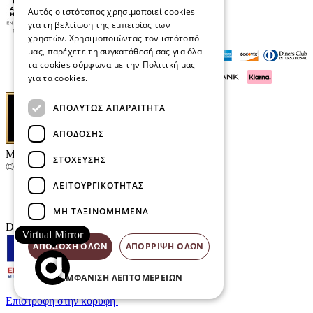
Αυτός ο ιστότοπος χρησιμοποιεί cookies
για τη βελτίωση της εμπειρίας των
χρηστών. Χρησιμοποιώντας τον ιστότοπό
μας, παρέχετε τη συγκατάθεσή σας για όλα
τα cookies σύμφωνα με την Πολιτική μας
για τα cookies.
Διαβάστε περισσότερα
ΑΠΟΛΎΤΩΣ ΑΠΑΡΑΊΤΗΤΑ
ΑΠΌΔΟΣΗΣ
Μαρκάκης Οπτικά
ΣΤΌΧΕΥΣΗΣ
© 2026
ΛΕΙΤΟΥΡΓΙΚΌΤΗΤΑΣ
Επικοινωνία
E-Volution Awards
ΜΗ ΤΑΞΙΝΟΜΗΜΈΝΑ
Designed & developed by
NETMECHANICS
Virtual Mirror
ΑΠΟΔΟΧΉ ΌΛΩΝ
ΑΠΌΡΡΙΨΗ ΌΛΩΝ
ΕΜΦΆΝΙΣΗ ΛΕΠΤΟΜΕΡΕΙΏΝ
Επιστροφή στην κορυφή