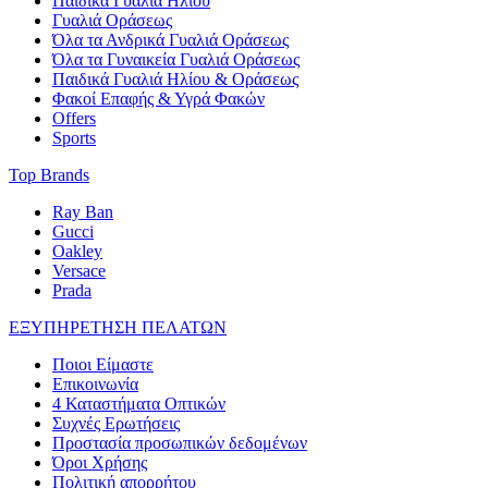
Παιδικά Γυαλιά Ηλίου
Γυαλιά Οράσεως
Όλα τα Ανδρικά Γυαλιά Οράσεως
Όλα τα Γυναικεία Γυαλιά Οράσεως
Παιδικά Γυαλιά Ηλίου & Οράσεως
Φακοί Επαφής & Υγρά Φακών
Offers
Sports
Top Brands
Ray Ban
Gucci
Oakley
Versace
Prada
ΕΞΥΠΗΡΕΤΗΣΗ ΠΕΛΑΤΩΝ
Ποιοι Είμαστε
Επικοινωνία
4 Καταστήματα Οπτικών
Συχνές Ερωτήσεις
Προστασία προσωπικών δεδομένων
Όροι Χρήσης
Πολιτική απορρήτου