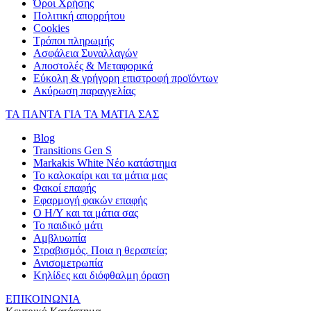
Όροι Χρήσης
Πολιτική απορρήτου
Cookies
Τρόποι πληρωμής
Ασφάλεια Συναλλαγών
Αποστολές & Μεταφορικά
Εύκολη & γρήγορη επιστροφή προϊόντων
Ακύρωση παραγγελίας
ΤΑ ΠΑΝΤΑ ΓΙΑ ΤΑ ΜΑΤΙΑ ΣΑΣ
Blog
Transitions Gen S
Markakis White Νέο κατάστημα
Το καλοκαίρι και τα μάτια μας
Φακοί επαφής
Εφαρμογή φακών επαφής
Ο Η/Υ και τα μάτια σας
Το παιδικό μάτι
Αμβλυωπία
Στραβισμός. Ποια η θεραπεία;
Ανισομετρωπία
Κηλίδες και διόφθαλμη όραση
ΕΠΙΚΟΙΝΩΝΙΑ