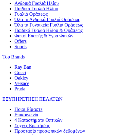
Ανδρικά Γυαλιά Ηλίου
Παιδικά Γυαλιά Ηλίου
Γυαλιά Οράσεως
Όλα τα Ανδρικά Γυαλιά Οράσεως
Όλα τα Γυναικεία Γυαλιά Οράσεως
Παιδικά Γυαλιά Ηλίου & Οράσεως
Φακοί Επαφής & Υγρά Φακών
Offers
Sports
Top Brands
Ray Ban
Gucci
Oakley
Versace
Prada
ΕΞΥΠΗΡΕΤΗΣΗ ΠΕΛΑΤΩΝ
Ποιοι Είμαστε
Επικοινωνία
4 Καταστήματα Οπτικών
Συχνές Ερωτήσεις
Προστασία προσωπικών δεδομένων