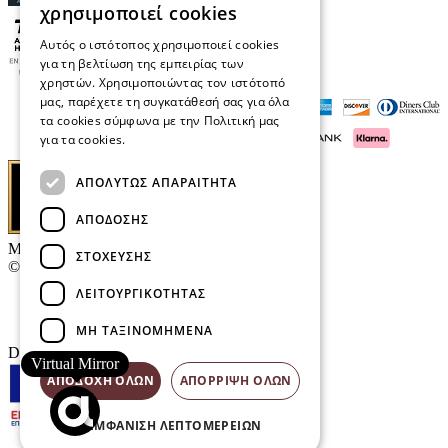
χρησιμοποιεί cookies
Αυτός ο ιστότοπος χρησιμοποιεί cookies
για τη βελτίωση της εμπειρίας των
χρηστών. Χρησιμοποιώντας τον ιστότοπό
μας, παρέχετε τη συγκατάθεσή σας για όλα
τα cookies σύμφωνα με την Πολιτική μας
για τα cookies.
Διαβάστε περισσότερα
ΑΠΟΛΎΤΩΣ ΑΠΑΡΑΊΤΗΤΑ
ΑΠΌΔΟΣΗΣ
Μαρκάκης Οπτικά
ΣΤΌΧΕΥΣΗΣ
© 2026
ΛΕΙΤΟΥΡΓΙΚΌΤΗΤΑΣ
Επικοινωνία
E-Volution Awards
ΜΗ ΤΑΞΙΝΟΜΗΜΈΝΑ
Designed & developed by
NETMECHANICS
Virtual Mirror
ΑΠΟΔΟΧΉ ΌΛΩΝ
ΑΠΌΡΡΙΨΗ ΌΛΩΝ
ΕΜΦΆΝΙΣΗ ΛΕΠΤΟΜΕΡΕΙΏΝ