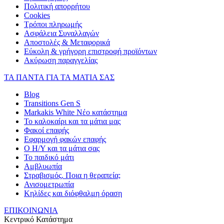
Πολιτική απορρήτου
Cookies
Τρόποι πληρωμής
Ασφάλεια Συναλλαγών
Αποστολές & Μεταφορικά
Εύκολη & γρήγορη επιστροφή προϊόντων
Ακύρωση παραγγελίας
ΤΑ ΠΑΝΤΑ ΓΙΑ ΤΑ ΜΑΤΙΑ ΣΑΣ
Blog
Transitions Gen S
Markakis White Νέο κατάστημα
Το καλοκαίρι και τα μάτια μας
Φακοί επαφής
Εφαρμογή φακών επαφής
Ο Η/Υ και τα μάτια σας
Το παιδικό μάτι
Αμβλυωπία
Στραβισμός. Ποια η θεραπεία;
Ανισομετρωπία
Κηλίδες και διόφθαλμη όραση
ΕΠΙΚΟΙΝΩΝΙΑ
Κεντρικό Κατάστημα