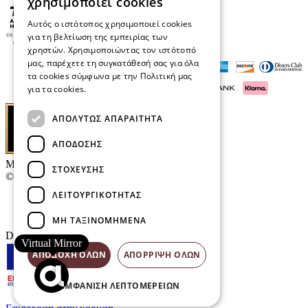
χρησιμοποιεί cookies
Αυτός ο ιστότοπος χρησιμοποιεί cookies
για τη βελτίωση της εμπειρίας των
χρηστών. Χρησιμοποιώντας τον ιστότοπό
μας, παρέχετε τη συγκατάθεσή σας για όλα
τα cookies σύμφωνα με την Πολιτική μας
για τα cookies.
Διαβάστε περισσότερα
ΑΠΟΛΎΤΩΣ ΑΠΑΡΑΊΤΗΤΑ
ΑΠΌΔΟΣΗΣ
Μαρκάκης Οπτικά
ΣΤΌΧΕΥΣΗΣ
© 2026
ΛΕΙΤΟΥΡΓΙΚΌΤΗΤΑΣ
Επικοινωνία
E-Volution Awards
ΜΗ ΤΑΞΙΝΟΜΗΜΈΝΑ
Designed & developed by
NETMECHANICS
Virtual Mirror
ΑΠΟΔΟΧΉ ΌΛΩΝ
ΑΠΌΡΡΙΨΗ ΌΛΩΝ
ΕΜΦΆΝΙΣΗ ΛΕΠΤΟΜΕΡΕΙΏΝ