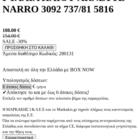
NARRO 3092 737/81 5816
108.00
€
154.00 €
SALE -30%
ΠΡΟΣΘΗΚΗ ΣΤΟ ΚΑΛΑΘΙ
Άμεσα διαθέσιμο
Κωδικός:
280131
Αποστολή σε όλη την Ελλάδα με BOX NOW
Υπολογισμός δόσεων:
€
/μήνα
✔Απόκτησε το και με έως 6 άτοκες δόσεις!
Επέλεξε τον αριθμό δόσεων στο τελευταίο βήμα της παραγγελίας.
Η ΜΑΡΚΑΚΗΣ Ι & Α Ε.Ε και το Markakis.gr τηρούν πλήρως τους κανονισμούς
ασφαλείας της Ε.Ε.
Όλα τα επώνυμα προϊόντα παρέχονται από τους επίσημους αντιπροσώπους της
Ελλάδας και συνοδεύονται από τα σήμα CE, διάφορα πιστοποιητικά γνησιότητας
και την θήκη τους.
Χαρακτηριστικά