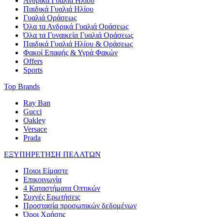
Ανδρικά Γυαλιά Ηλίου
Παιδικά Γυαλιά Ηλίου
Γυαλιά Οράσεως
Όλα τα Ανδρικά Γυαλιά Οράσεως
Όλα τα Γυναικεία Γυαλιά Οράσεως
Παιδικά Γυαλιά Ηλίου & Οράσεως
Φακοί Επαφής & Υγρά Φακών
Offers
Sports
Top Brands
Ray Ban
Gucci
Oakley
Versace
Prada
ΕΞΥΠΗΡΕΤΗΣΗ ΠΕΛΑΤΩΝ
Ποιοι Είμαστε
Επικοινωνία
4 Καταστήματα Οπτικών
Συχνές Ερωτήσεις
Προστασία προσωπικών δεδομένων
Όροι Χρήσης