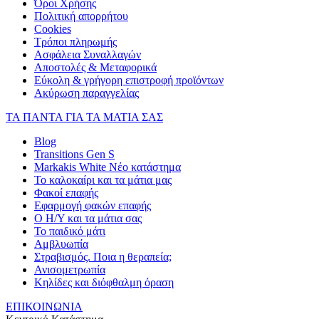
Όροι Χρήσης
Πολιτική απορρήτου
Cookies
Τρόποι πληρωμής
Ασφάλεια Συναλλαγών
Αποστολές & Μεταφορικά
Εύκολη & γρήγορη επιστροφή προϊόντων
Ακύρωση παραγγελίας
ΤΑ ΠΑΝΤΑ ΓΙΑ ΤΑ ΜΑΤΙΑ ΣΑΣ
Blog
Transitions Gen S
Markakis White Νέο κατάστημα
Το καλοκαίρι και τα μάτια μας
Φακοί επαφής
Εφαρμογή φακών επαφής
Ο Η/Υ και τα μάτια σας
Το παιδικό μάτι
Αμβλυωπία
Στραβισμός. Ποια η θεραπεία;
Ανισομετρωπία
Κηλίδες και διόφθαλμη όραση
ΕΠΙΚΟΙΝΩΝΙΑ