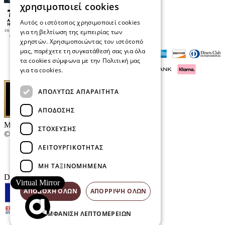
χρησιμοποιεί cookies
Αυτός ο ιστότοπος χρησιμοποιεί cookies
για τη βελτίωση της εμπειρίας των
χρηστών. Χρησιμοποιώντας τον ιστότοπό
μας, παρέχετε τη συγκατάθεσή σας για όλα
τα cookies σύμφωνα με την Πολιτική μας
για τα cookies.
Διαβάστε περισσότερα
ΑΠΟΛΎΤΩΣ ΑΠΑΡΑΊΤΗΤΑ
ΑΠΌΔΟΣΗΣ
Μαρκάκης Οπτικά
ΣΤΌΧΕΥΣΗΣ
© 2026
ΛΕΙΤΟΥΡΓΙΚΌΤΗΤΑΣ
Επικοινωνία
E-Volution Awards
ΜΗ ΤΑΞΙΝΟΜΗΜΈΝΑ
Designed & developed by
NETMECHANICS
Virtual Mirror
ΑΠΟΔΟΧΉ ΌΛΩΝ
ΑΠΌΡΡΙΨΗ ΌΛΩΝ
ΕΜΦΆΝΙΣΗ ΛΕΠΤΟΜΕΡΕΙΏΝ