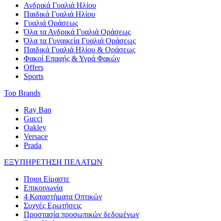
Ανδρικά Γυαλιά Ηλίου
Παιδικά Γυαλιά Ηλίου
Γυαλιά Οράσεως
Όλα τα Ανδρικά Γυαλιά Οράσεως
Όλα τα Γυναικεία Γυαλιά Οράσεως
Παιδικά Γυαλιά Ηλίου & Οράσεως
Φακοί Επαφής & Υγρά Φακών
Offers
Sports
Top Brands
Ray Ban
Gucci
Oakley
Versace
Prada
ΕΞΥΠΗΡΕΤΗΣΗ ΠΕΛΑΤΩΝ
Ποιοι Είμαστε
Επικοινωνία
4 Καταστήματα Οπτικών
Συχνές Ερωτήσεις
Προστασία προσωπικών δεδομένων