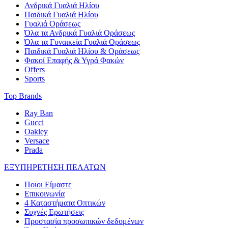
Ανδρικά Γυαλιά Ηλίου
Παιδικά Γυαλιά Ηλίου
Γυαλιά Οράσεως
Όλα τα Ανδρικά Γυαλιά Οράσεως
Όλα τα Γυναικεία Γυαλιά Οράσεως
Παιδικά Γυαλιά Ηλίου & Οράσεως
Φακοί Επαφής & Υγρά Φακών
Offers
Sports
Top Brands
Ray Ban
Gucci
Oakley
Versace
Prada
ΕΞΥΠΗΡΕΤΗΣΗ ΠΕΛΑΤΩΝ
Ποιοι Είμαστε
Επικοινωνία
4 Καταστήματα Οπτικών
Συχνές Ερωτήσεις
Προστασία προσωπικών δεδομένων