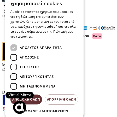
χρησιμοποιεί cookies
Αυτός ο ιστότοπος χρησιμοποιεί cookies
για τη βελτίωση της εμπειρίας των
χρηστών. Χρησιμοποιώντας τον ιστότοπό
μας, παρέχετε τη συγκατάθεσή σας για όλα
τα cookies σύμφωνα με την Πολιτική μας
για τα cookies.
Διαβάστε περισσότερα
ΑΠΟΛΎΤΩΣ ΑΠΑΡΑΊΤΗΤΑ
ΑΠΌΔΟΣΗΣ
Μαρκάκης Οπτικά
ΣΤΌΧΕΥΣΗΣ
© 2026
ΛΕΙΤΟΥΡΓΙΚΌΤΗΤΑΣ
Επικοινωνία
E-Volution Awards
ΜΗ ΤΑΞΙΝΟΜΗΜΈΝΑ
Designed & developed by
NETMECHANICS
Virtual Mirror
ΑΠΟΔΟΧΉ ΌΛΩΝ
ΑΠΌΡΡΙΨΗ ΌΛΩΝ
ΕΜΦΆΝΙΣΗ ΛΕΠΤΟΜΕΡΕΙΏΝ