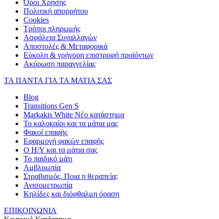
Όροι Χρήσης
Πολιτική απορρήτου
Cookies
Τρόποι πληρωμής
Ασφάλεια Συναλλαγών
Αποστολές & Μεταφορικά
Εύκολη & γρήγορη επιστροφή προϊόντων
Ακύρωση παραγγελίας
ΤΑ ΠΑΝΤΑ ΓΙΑ ΤΑ ΜΑΤΙΑ ΣΑΣ
Blog
Transitions Gen S
Markakis White Νέο κατάστημα
Το καλοκαίρι και τα μάτια μας
Φακοί επαφής
Εφαρμογή φακών επαφής
Ο Η/Υ και τα μάτια σας
Το παιδικό μάτι
Αμβλυωπία
Στραβισμός. Ποια η θεραπεία;
Ανισομετρωπία
Κηλίδες και διόφθαλμη όραση
ΕΠΙΚΟΙΝΩΝΙΑ