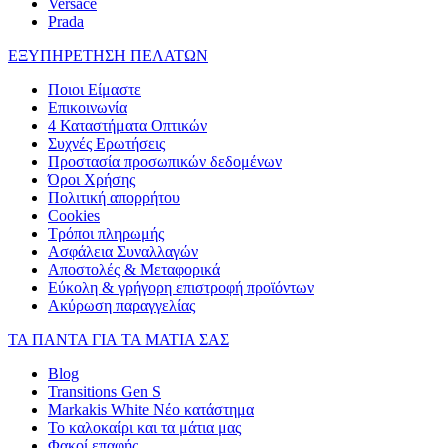
Versace
Prada
ΕΞΥΠΗΡΕΤΗΣΗ ΠΕΛΑΤΩΝ
Ποιοι Είμαστε
Επικοινωνία
4 Καταστήματα Οπτικών
Συχνές Ερωτήσεις
Προστασία προσωπικών δεδομένων
Όροι Χρήσης
Πολιτική απορρήτου
Cookies
Τρόποι πληρωμής
Ασφάλεια Συναλλαγών
Αποστολές & Μεταφορικά
Εύκολη & γρήγορη επιστροφή προϊόντων
Ακύρωση παραγγελίας
ΤΑ ΠΑΝΤΑ ΓΙΑ ΤΑ ΜΑΤΙΑ ΣΑΣ
Blog
Transitions Gen S
Markakis White Νέο κατάστημα
Το καλοκαίρι και τα μάτια μας
Φακοί επαφής