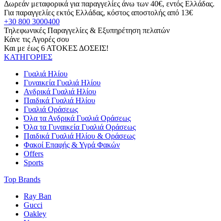
Δωρεάν μεταφορικά για παραγγελίες άνω των 40€, εντός Ελλάδας.
Για παραγγελίες εκτός Ελλάδας, κόστος αποστολής από 13€
+30 800 3000400
Τηλεφωνικές Παραγγελίες & Εξυπηρέτηση πελατών
Κάνε τις Αγορές σου
Και με έως 6 ΑΤΟΚΕΣ ΔΟΣΕΙΣ!
ΚΑΤΗΓΟΡΙΕΣ
Γυαλιά Ηλίου
Γυναικεία Γυαλιά Ηλίου
Ανδρικά Γυαλιά Ηλίου
Παιδικά Γυαλιά Ηλίου
Γυαλιά Οράσεως
Όλα τα Ανδρικά Γυαλιά Οράσεως
Όλα τα Γυναικεία Γυαλιά Οράσεως
Παιδικά Γυαλιά Ηλίου & Οράσεως
Φακοί Επαφής & Υγρά Φακών
Offers
Sports
Top Brands
Ray Ban
Gucci
Oakley