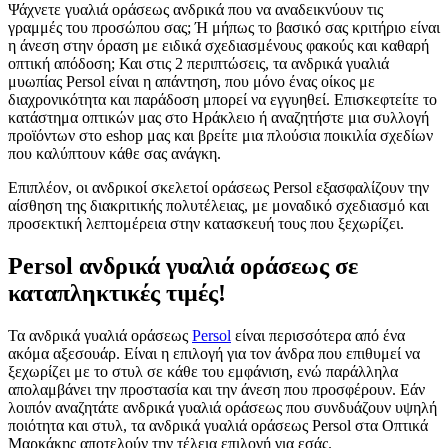
Ψάχνετε γυαλιά οράσεως ανδρικά που να αναδεικνύουν τις
γραμμές του προσώπου σας; Ή μήπως το βασικό σας κριτήριο είναι
η άνεση στην όραση με ειδικά σχεδιασμένους φακούς και καθαρή
οπτική απόδοση; Και στις 2 περιπτώσεις, τα ανδρικά γυαλιά
μυωπίας Persol είναι η απάντηση, που μόνο ένας οίκος με
διαχρονικότητα και παράδοση μπορεί να εγγυηθεί. Επισκεφτείτε το
κατάστημα οπτικών μας στο Ηράκλειο ή αναζητήστε μια συλλογή
προϊόντων στο eshop μας και βρείτε μια πλούσια ποικιλία σχεδίων
που καλύπτουν κάθε σας ανάγκη.
Επιπλέον, οι ανδρικοί σκελετοί οράσεως Persol εξασφαλίζουν την
αίσθηση της διακριτικής πολυτέλειας, με μοναδικό σχεδιασμό και
προσεκτική λεπτομέρεια στην κατασκευή τους που ξεχωρίζει.
Persol ανδρικά γυαλιά οράσεως σε
καταπληκτικές τιμές!
Τα ανδρικά γυαλιά οράσεως
Persol
είναι περισσότερα από ένα
ακόμα αξεσουάρ. Είναι η επιλογή για τον άνδρα που επιθυμεί να
ξεχωρίζει με το στυλ σε κάθε του εμφάνιση, ενώ παράλληλα
απολαμβάνει την προστασία και την άνεση που προσφέρουν. Εάν
λοιπόν αναζητάτε ανδρικά γυαλιά οράσεως που συνδυάζουν υψηλή
ποιότητα και στυλ, τα ανδρικά γυαλιά οράσεως Persol στα Οπτικά
Μαρκάκης αποτελούν την τέλεια επιλογή για εσάς.