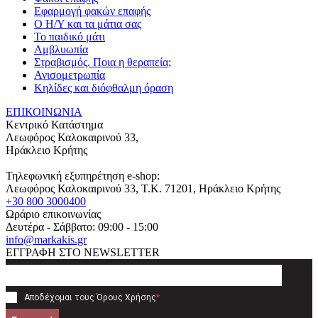
Εφαρμογή φακών επαφής
Ο Η/Υ και τα μάτια σας
Το παιδικό μάτι
Αμβλυωπία
Στραβισμός. Ποια η θεραπεία;
Ανισομετρωπία
Κηλίδες και διόφθαλμη όραση
ΕΠΙΚΟΙΝΩΝΙΑ
Κεντρικό Κατάστημα
Λεωφόρος Καλοκαιρινού 33,
Ηράκλειο Κρήτης
Τηλεφωνική εξυπηρέτηση e-shop:
Λεωφόρος Καλοκαιρινού 33
, T.K.
71201
,
Ηράκλειο Κρήτης
+30 800 3000400
Ωράριο επικοινωνίας
Δευτέρα - Σάββατο: 09:00 - 15:00
info@markakis.gr
ΕΓΓΡΑΦΗ ΣΤΟ NEWSLETTER
Αποδέχομαι τους
Όρους Χρήσης
*