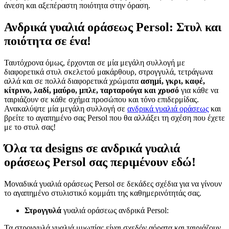
άνεση και αξεπέραστη ποιότητα στην όραση.
Ανδρικά γυαλιά οράσεως Persol: Στυλ και
ποιότητα σε ένα!
Ταυτόχρονα όμως, έρχονται σε μία μεγάλη συλλογή με
διαφορετικά στυλ σκελετού μακάρθουρ, στρογγυλά, τετράγωνα
αλλά και σε πολλά διαφορετικά χρώματα
ασημί, γκρι, καφέ,
κίτρινο, λαδί, μαύρο, μπλε, ταρταρούγα και χρυσό
για κάθε να
ταιριάζουν σε κάθε σχήμα προσώπου και τόνο επιδερμίδας.
Ανακαλύψτε μία μεγάλη συλλογή σε
ανδρικά γυαλιά οράσεως
και
βρείτε το αγαπημένο σας Persol που θα αλλάξει τη σχέση που έχετε
με το στυλ σας!
Όλα τα designs σε ανδρικά γυαλιά
οράσεως Persol σας περιμένουν εδώ!
Μοναδικά γυαλιά οράσεως Persol σε δεκάδες σχέδια για να γίνουν
το αγαπημένο στυλιστικό κομμάτι της καθημερινότητάς σας.
Στρογγυλά
γυαλιά οράσεως ανδρικά Persol:
Τα στρογγυλά γυαλιά μυωπίας είναι σχεδόν αόρατα και ταιριάζουν