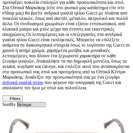
προσφέρει ποικιλία επιλογών για κάθε προσωπικότητα και στυλ.
Στα Οπτικά Μαρκάκης (είτε στο φυσικό μας κατάστημα είτε στο
eShop μας) θα βρείτε ανδρικά γυαλιά ηλίου Gucci με πλαίσια από
ποικιλία υλικών, όπως από ακετάτ, μέταλλο, ακτρυλικό και πολλά
άλλα. Οι συνδυασμοί χρωμάτων είναι εξίσου εντυπωσιακοί, από
κλασικά μαύρα και μπλε μέχρι πιο έντονες και εκκεντρικές
αποχρώσεις.Οι λεπτομέρειες και οι επεξεργασίες στα αννδρικά
γυαλιά ηλίου Gucci είναι εκπληκτικές. Μπορείτε να επιλέξετε
ανάμεσα σε διακοσμητικά στοιχεία όπως το λογότυπο της Gucci σε
χρυσό ή ασημί χρώμα, χαραγμένα μοτίβα, και μοναδικές
λεπτομέρειες που δίνουν ένα ξεχωριστό χαρακτήρα σε κάθε
ζευγάρι γυαλιών. Ανακαλύψτε τα πιο δημοφιλή μοντέλα, όπως τα
aviator, wayfarer και cat-eye, και επιλέξτε αυτό που ανταποκρίνεται
στο προσωπικό σας στυλ και προτιμήσεις από τα Οπτικά Κέντρα
Μαρκάκης. Αναδείξτε την προσωπικότητά σας με ένα ζευγάρι
ανδρικά γυαλιά ηλίου
που φέρουν την υπογραφή της Gucci και
απολαύστε τον ήλιο με στυλ και πολυτέλεια.
Filters
SortBy