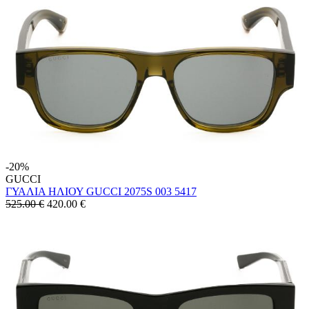
-20%
GUCCI
ΓΥΑΛΙΑ ΗΛΙΟΥ GUCCI 2075S 003 5417
525.00 €
420.00
€