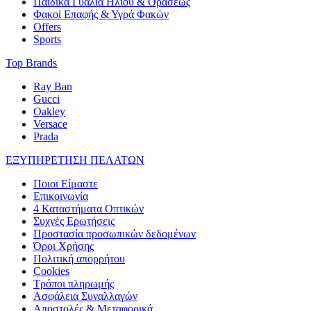
Παιδικά Γυαλιά Ηλίου & Οράσεως
Φακοί Επαφής & Υγρά Φακών
Offers
Sports
Top Brands
Ray Ban
Gucci
Oakley
Versace
Prada
ΕΞΥΠΗΡΕΤΗΣΗ ΠΕΛΑΤΩΝ
Ποιοι Είμαστε
Επικοινωνία
4 Καταστήματα Οπτικών
Συχνές Ερωτήσεις
Προστασία προσωπικών δεδομένων
Όροι Χρήσης
Πολιτική απορρήτου
Cookies
Τρόποι πληρωμής
Ασφάλεια Συναλλαγών
Αποστολές & Μεταφορικά