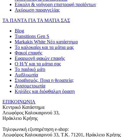
Εύκολη & γρήγορη επιστροφή προϊόντων
Ακύρωση παραγγελίας
ΤΑ ΠΑΝΤΑ ΓΙΑ ΤΑ ΜΑΤΙΑ ΣΑΣ
Blog
Transitions Gen S
Markakis White Νέο κατάστημα
Το καλοκαίρι και τα μάτια μας
Φακοί επαφής
Εφαρμογή φακών επαφής
Ο Η/Υ και τα μάτια σας
Το παιδικό μάτι
Αμβλυωπία
Στραβισμός. Ποια η θεραπεία;
Ανισομετρωπία
Κηλίδες και διόφθαλμη όραση
ΕΠΙΚΟΙΝΩΝΙΑ
Κεντρικό Κατάστημα
Λεωφόρος Καλοκαιρινού 33,
Ηράκλειο Κρήτης
Τηλεφωνική εξυπηρέτηση e-shop:
Λεωφόρος Καλοκαιρινού 33
, T.K.
71201
,
Ηράκλειο Κρήτης