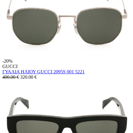
-20%
GUCCI
ΓΥΑΛΙΑ ΗΛΙΟΥ GUCCI 2095S 001 5221
400.00 €
320.00
€