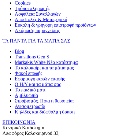
Cookies
Τρόποι πληρωμής
Ασφάλεια Συναλλαγών
Αποστολές & Μεταφορικά
Εύκολη & γρήγορη επιστροφή προϊόντων
Ακύρωση παραγγελίας
ΤΑ ΠΑΝΤΑ ΓΙΑ ΤΑ ΜΑΤΙΑ ΣΑΣ
Blog
Transitions Gen S
Markakis White Νέο κατάστημα
Το καλοκαίρι και τα μάτια μας
Φακοί επαφής
Εφαρμογή φακών επαφής
Ο Η/Υ και τα μάτια σας
Το παιδικό μάτι
Αμβλυωπία
Στραβισμός. Ποια η θεραπεία;
Ανισομετρωπία
Κηλίδες και διόφθαλμη όραση
ΕΠΙΚΟΙΝΩΝΙΑ
Κεντρικό Κατάστημα
Λεωφόρος Καλοκαιρινού 33,