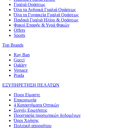
Γυαλιά Οράσεως
Όλα τα Ανδρικά Γυαλιά Οράσεως
Όλα τα Γυναικεία Γυαλιά Οράσεως
Παιδικά Γυαλιά Ηλίου & Οράσεως
Φακοί Επαφής & Υγρά Φακών
Offers
Sports
Top Brands
Ray Ban
Gucci
Oakley
Versace
Prada
ΕΞΥΠΗΡΕΤΗΣΗ ΠΕΛΑΤΩΝ
Ποιοι Είμαστε
Επικοινωνία
4 Καταστήματα Οπτικών
Συχνές Ερωτήσεις
Προστασία προσωπικών δεδομένων
Όροι Χρήσης
Πολιτική απορρήτου