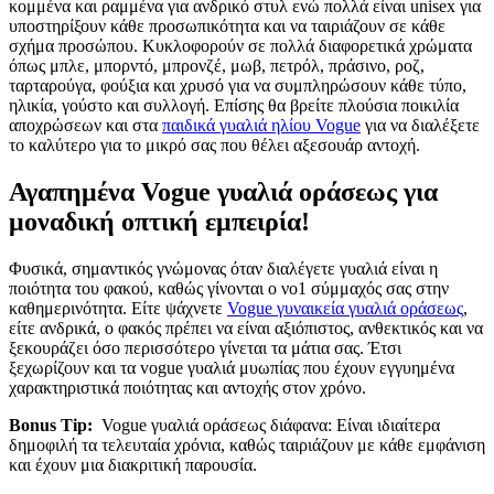
κομμένα και ραμμένα για ανδρικό στυλ ενώ πολλά είναι unisex για
υποστηρίξουν κάθε προσωπικότητα και να ταιριάζουν σε κάθε
σχήμα προσώπου. Κυκλοφορούν σε πολλά διαφορετικά χρώματα
όπως μπλε, μπορντό, μπρονζέ, μωβ, πετρόλ, πράσινο, ροζ,
ταρταρούγα, φούξια και χρυσό για να συμπληρώσουν κάθε τύπο,
ηλικία, γούστο και συλλογή. Επίσης θα βρείτε πλούσια ποικιλία
αποχρώσεων και στα
παιδικά γυαλιά ηλίου Vogue
για να διαλέξετε
το καλύτερο για το μικρό σας που θέλει αξεσουάρ αντοχή.
Αγαπημένα Vogue γυαλιά οράσεως για
μοναδική οπτική εμπειρία!
Φυσικά, σημαντικός γνώμονας όταν διαλέγετε γυαλιά είναι η
ποιότητα του φακού, καθώς γίνονται ο νο1 σύμμαχός σας στην
καθημερινότητα. Είτε ψάχνετε
Vogue γυναικεία γυαλιά οράσεως
,
είτε ανδρικά, ο φακός πρέπει να είναι αξιόπιστος, ανθεκτικός και να
ξεκουράζει όσο περισσότερο γίνεται τα μάτια σας. Έτσι
ξεχωρίζουν και τα vogue γυαλιά μυωπίας που έχουν εγγυημένα
χαρακτηριστικά ποιότητας και αντοχής στον χρόνο.
Bonus Tip:
Vogue γυαλιά οράσεως διάφανα: Είναι ιδιαίτερα
δημοφιλή τα τελευταία χρόνια, καθώς ταιριάζουν με κάθε εμφάνιση
και έχουν μια διακριτική παρουσία.