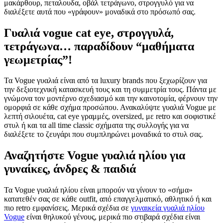
μακάρθουρ, πεταλουδα, οβάλ τετράγωνο, στρογγυλό για να
διαλέξετε αυτά που «γράφουν» μοναδικά στο πρόσωπό σας.
Γυαλιά vogue cat eye, στρογγυλά,
τετράγωνα… παραδίδουν “μαθήματα
γεωμετρίας”!
Τα Vogue γυαλιά είναι από τα luxury brands που ξεχωρίζουν για
την δεξιοτεχνική κατασκευή τους και τη συμμετρία τους. Πάντα με
γνώμονα τον μοντέρνο σχεδιασμό και την καινοτομία, φέρνουν την
ομορφιά σε κάθε σχήμα προσώπου. Ανακαλύψτε γυαλιά Vogue με
λεπτή σιλουέτα, cat eye γραμμές, oversized, με retro και σοφιστικέ
στυλ ή και τα all time classic σχήματα της συλλογής για να
διαλέξετε το ζευγάρι που συμπληρώνει μοναδικά το στυλ σας.
Αναζητήστε Vogue γυαλιά ηλίου για
γυναίκες, άνδρες & παιδιά
Τα Vogue γυαλιά ηλίου είναι μπορούν να γίνουν το «σήμα»
κατατεθέν σας σε κάθε outfit, από επαγγελματικό, αθλητικό ή και
πιο retro εμφανίσεις. Μερικά σχέδια σε
γυναικεία γυαλιά ηλίου
Vogue
είναι θηλυκού γένους, μερικά πιο στιβαρά σχέδια είναι