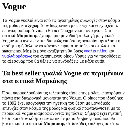
Vogue
Τα Vogue γυαλιά είναι από τις αγαπημένες συλλογές στον κόσμο
της μόδας και ξεχωρίζουν διαχρονικά με classy και edsy σχέδια,
επαναπροσδιορίζοντας τι θα πει “διαχρονικά μοντέρνο”. Στα
οπτικά Μαρκάκης
έχουμε μια μοναδική συλλογή με γυαλιά
Vogue που ανανεώνεται διαρκώς για όσους αγαπούν την κλασική
αισθητική ή θέλουν να κάνουν πειραματισμούς και στυλιστικά
statements. Με μία μόνο αναζήτηση θα βρεις
γυαλιά ηλίου
και
γυαλιά οράσεως
του αγαπημένου οίκου Vogue για να προσθέσεις
το αξεσουάρ που θα θέλεις να συνδυάζεις με κάθε outfit.
Τα best seller γυαλιά Vogue σε περιμένουν
στα οπτικά Μαρκάκης
Όσοι παρακολουθούν τις τελευταίες τάσεις της μόδας, επιστρέφουν
πάντα στα διαχρονικά μονοπάτια της Vogue. O οίκος που ιδρύθηκε
το 1892 έχει υπογράψει την ηγετική του θέση με μοναδικές
επιτυχίες στον κόσμο της μόδας και φυσικά πρωταγωνιστεί με το
περιοδικό Vogue διαμορφώνοντας τις τάσεις. Σήμερα έχει ηγετική
θέση και στον κόσμο των οπτικών με τα Vogue γυαλιά που θα
βρείτε και στα
οπτικά Μαρκάκης
σε δεκάδες επιλογές σε στυλ