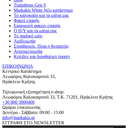
Transitions Gen S
Markakis White Νέο κατάστημα
Το καλοκαίρι και τα μάτια μας
Φακοί επαφής
Εφαρμογή φακών επαφής
Ο Η/Υ και τα μάτια σας
Το παιδικό μάτι
Αμβλυωπία
Στραβισμός. Ποια η θεραπεία;
Ανισομετρωπία
Κηλίδες και διόφθαλμη όραση
ΕΠΙΚΟΙΝΩΝΙΑ
Κεντρικό Κατάστημα
Λεωφόρος Καλοκαιρινού 33,
Ηράκλειο Κρήτης
Τηλεφωνική εξυπηρέτηση e-shop:
Λεωφόρος Καλοκαιρινού 33
, T.K.
71201
,
Ηράκλειο Κρήτης
+30 800 3000400
Ωράριο επικοινωνίας
Δευτέρα - Σάββατο: 09:00 - 15:00
info@markakis.gr
ΕΓΓΡΑΦΗ ΣΤΟ NEWSLETTER