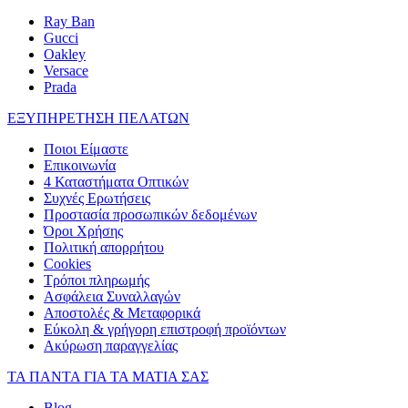
Ray Ban
Gucci
Oakley
Versace
Prada
ΕΞΥΠΗΡΕΤΗΣΗ ΠΕΛΑΤΩΝ
Ποιοι Είμαστε
Επικοινωνία
4 Καταστήματα Οπτικών
Συχνές Ερωτήσεις
Προστασία προσωπικών δεδομένων
Όροι Χρήσης
Πολιτική απορρήτου
Cookies
Τρόποι πληρωμής
Ασφάλεια Συναλλαγών
Αποστολές & Μεταφορικά
Εύκολη & γρήγορη επιστροφή προϊόντων
Ακύρωση παραγγελίας
ΤΑ ΠΑΝΤΑ ΓΙΑ ΤΑ ΜΑΤΙΑ ΣΑΣ
Blog